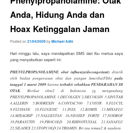
Phenylpropanolamine: Otak
Anda, Hidung Anda dan
Hoax Ketinggalan Jaman
Posted on
21/04/2009
by
Michael Adhi
Hari minggu lalu, saya mendapatkan SMS dari Ibu mertua saya
yang menyebutkan seperti ini:
PHENYLPROPANOLAMINE obat influenza(decongestant)
ditarik
oleh badan pengawasan obat dan pangan Amerika(FDA)
pada
tanggal 1 maret 2009
karena
terbukti sebabkan PENDARAHAN DI
OTAK
. Berikut obat2 di Indonesia yg mengandung
PHENYLPROPANOLAMINE 1.DECOLGEN 2.DECOLSIN 3.SINUTAB
4.ALLERIN 5.BODREXIN 6.CONTAC500 7.COSYR 8.FLUCYL
9.FLUDANE 10.FLUGESIC 11.INZA 12.KOMIX 13.MIXAFLU
14.MIXAGRIP 15.NALGESTAN 16.NEOZEP FORTE 17.NODROF
18.PARASUTIN 19.PROCOLD 20.RHINOTUSSAL 21.SANAFLU
22.SILADEX 23.STOPCOLD 24.TRIAMIN. Bri tau teman2 & saudara