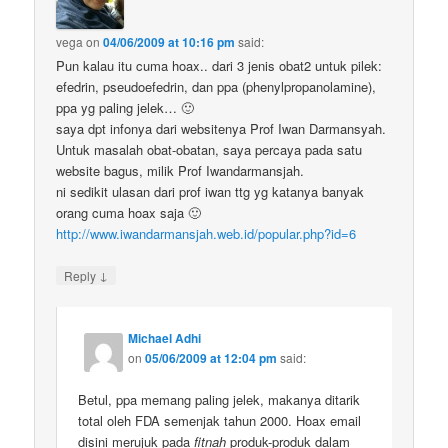
vega
on
04/06/2009 at 10:16 pm
said:
Pun kalau itu cuma hoax.. dari 3 jenis obat2 untuk pilek:
efedrin, pseudoefedrin, dan ppa (phenylpropanolamine),
ppa yg paling jelek… 🙂
saya dpt infonya dari websitenya Prof Iwan Darmansyah.
Untuk masalah obat-obatan, saya percaya pada satu
website bagus, milik Prof Iwandarmansjah.
ni sedikit ulasan dari prof iwan ttg yg katanya banyak
orang cuma hoax saja 🙂
http://www.iwandarmansjah.web.id/popular.php?id=6
↓
Reply
Michael Adhi
on
05/06/2009 at 12:04 pm
said:
Betul, ppa memang paling jelek, makanya ditarik
total oleh FDA semenjak tahun 2000. Hoax email
disini merujuk pada
fitnah
produk-produk dalam