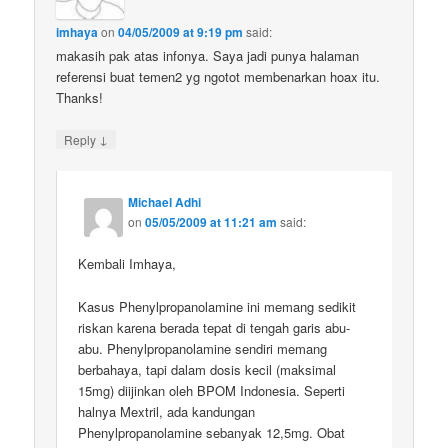
imhaya
on
04/05/2009 at 9:19 pm
said:
makasih pak atas infonya. Saya jadi punya halaman
referensi buat temen2 yg ngotot membenarkan hoax itu.
Thanks!
↓
Reply
Michael Adhi
on
05/05/2009 at 11:21 am
said:
Kembali Imhaya,
Kasus Phenylpropanolamine ini memang sedikit
riskan karena berada tepat di tengah garis abu-
abu. Phenylpropanolamine sendiri memang
berbahaya, tapi dalam dosis kecil (maksimal
15mg) diijinkan oleh BPOM Indonesia. Seperti
halnya Mextril, ada kandungan
Phenylpropanolamine sebanyak 12,5mg. Obat