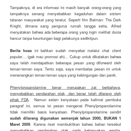
Tampaknya, di era informasi ini masih banyak orang-orang yang
tampaknya senang menyebabkan kegaduhan dalam sistem
tatanan masyarakat yang teratur. Seperti film Batman: The Dark
Knight, dimana sang pengurus rumah tangga setia, Alfred
menyatakan bahwa ada beberapa orang yang ingin melihat dunia
hancur tanpa keuntungan bagi pelakunya sedikitpun.
Berita hoax
ini bahkan sudah menyebar melalui chat client
populer… (gak mau promosi ah)… Cukup untuk dikatakan bahwa
saya telah mendapatkan beberapa pesan yang diforward oleh
teman-teman saya. Tentu saja, saya membalas pesan ini untuk
menenangkan teman-teman saya yang kebingungan dan panik.
Phenylpropanolamine benar merupakan zat berbahaya,
menyebabkan pendarahan otak, dan benar telah dilarang oleh
pihak FDA
. Namun selain kenyataan pada kalimat pembuka
paragraf ini, semua isi pesan mengenai Phenylpropanolamine
tidak memiliki basis kenyataan. Phenylpropanolamine sendiri
sudah dilarang digunakan semenjak tahun 2000, BUKAN 1
Maret 2009
. Karena riset membuktikan bahwa bahan tersebut
menyebabkan pendarahan otak pada kebanyakan wanita.