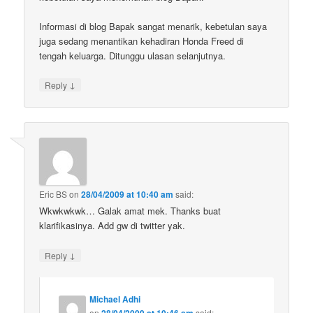
Informasi di blog Bapak sangat menarik, kebetulan saya
juga sedang menantikan kehadiran Honda Freed di
tengah keluarga. Ditunggu ulasan selanjutnya.
↓
Reply
Eric BS
on
28/04/2009 at 10:40 am
said:
Wkwkwkwk… Galak amat mek. Thanks buat
klarifikasinya. Add gw di twitter yak.
↓
Reply
Michael Adhi
on
28/04/2009 at 10:46 am
said: