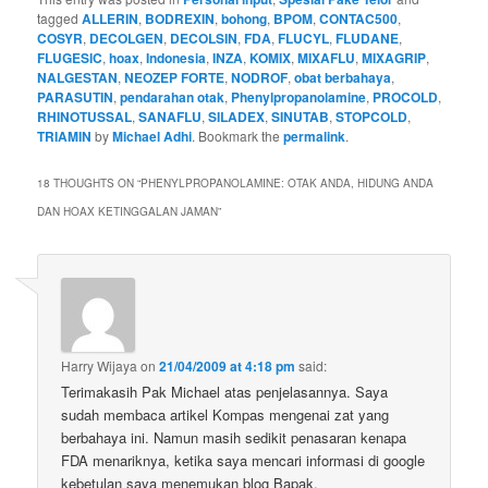
tagged
ALLERIN
,
BODREXIN
,
bohong
,
BPOM
,
CONTAC500
,
COSYR
,
DECOLGEN
,
DECOLSIN
,
FDA
,
FLUCYL
,
FLUDANE
,
FLUGESIC
,
hoax
,
Indonesia
,
INZA
,
KOMIX
,
MIXAFLU
,
MIXAGRIP
,
NALGESTAN
,
NEOZEP FORTE
,
NODROF
,
obat berbahaya
,
PARASUTIN
,
pendarahan otak
,
Phenylpropanolamine
,
PROCOLD
,
RHINOTUSSAL
,
SANAFLU
,
SILADEX
,
SINUTAB
,
STOPCOLD
,
TRIAMIN
by
Michael Adhi
. Bookmark the
permalink
.
18 THOUGHTS ON “
PHENYLPROPANOLAMINE: OTAK ANDA, HIDUNG ANDA
DAN HOAX KETINGGALAN JAMAN
”
Harry Wijaya
on
21/04/2009 at 4:18 pm
said:
Terimakasih Pak Michael atas penjelasannya. Saya
sudah membaca artikel Kompas mengenai zat yang
berbahaya ini. Namun masih sedikit penasaran kenapa
FDA menariknya, ketika saya mencari informasi di google
kebetulan saya menemukan blog Bapak.