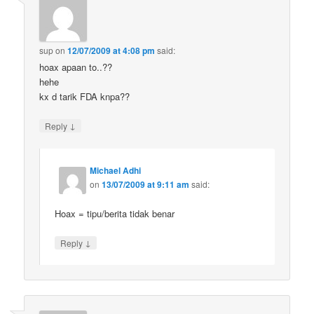
sup
on
12/07/2009 at 4:08 pm
said:
hoax apaan to..??
hehe
kx d tarik FDA knpa??
↓
Reply
Michael Adhi
on
13/07/2009 at 9:11 am
said:
Hoax = tipu/berita tidak benar
↓
Reply