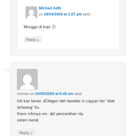
Michael Adhi
on
28/04/2009 at 2:07 pm
said:
Monggo di kopi 🙂
↓
Reply
momon
on
04/05/2009 at 9:46 am
said:
tuh kan bener..dCilegon dah beredar ni copyan list “obat
terlarang” itu.
thanx infonya om. dpt pencerahan niy.
salam kenal.
↓
Reply