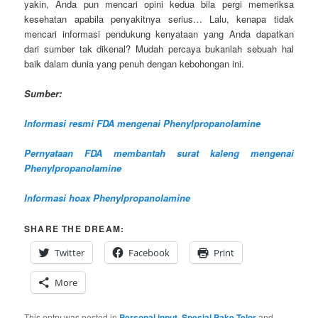
yakin, Anda pun mencari opini kedua bila pergi memeriksa
kesehatan apabila penyakitnya serius… Lalu, kenapa tidak
mencari informasi pendukung kenyataan yang Anda dapatkan
dari sumber tak dikenal? Mudah percaya bukanlah sebuah hal
baik dalam dunia yang penuh dengan kebohongan ini.
Sumber:
Informasi resmi FDA mengenai Phenylpropanolamine
Pernyataan FDA membantah surat kaleng mengenai
Phenylpropanolamine
Informasi hoax Phenylpropanolamine
SHARE THE DREAM:
Twitter
Facebook
Print
More
This entry was posted in
Personal input
,
Spesial Pake Telor
and